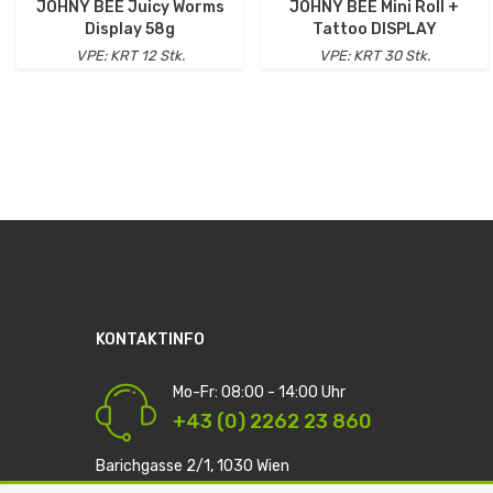
JOHNY BEE Juicy Worms
JOHNY BEE Mini Roll +
Display 58g
Tattoo DISPLAY
VPE: KRT 12 Stk.
VPE: KRT 30 Stk.
KONTAKTINFO
Mo-Fr: 08:00 - 14:00 Uhr
+43 (0) 2262 23 860
Barichgasse 2/1, 1030 Wien
info@cig-handel.at