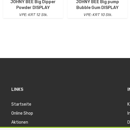
JOHNY BEE Big Dipper
JOHNY BEE Big pump
Powder DISPLAY
Bubble Gum DISPLAY
VPE: KRT 12 Stk.
VPE: KRT 10 Stk.
LINKS
I
Startseite
K
Online Shop
I
Aktionen
D