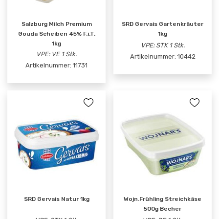
Salzburg Milch Premium
SRD Gervais Gartenkräuter
Gouda Scheiben 45% F.i.T.
1kg
1kg
VPE: STK 1 Stk.
VPE: VE 1 Stk.
Artikelnummer:
10442
Artikelnummer:
11731
SRD Gervais Natur 1kg
Wojn.Frühling Streichkäse
500g Becher