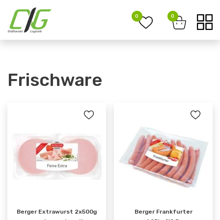
0
0
Frischware
Berger Extrawurst 2x500g
Berger Frankfurter